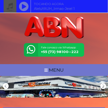
TOCANDO AGORA
AleluYAUH_Irmao-Jeiel 1
Fale conosco via Whatsapp:
+55 (73) 98100--222
MENU